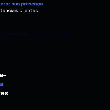
orar sua presença
enciais clientes.
e-
u
tes