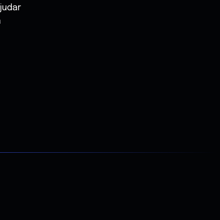
judar
a